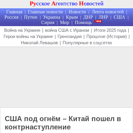
Ру
сское
А
гентство
Н
овостей
Главная
Главные новости
Новости
Лента новостей
|
|
|
|
Россия
Путин
Украина
Крым
ДНР
ЛНР
США
|
|
|
|
|
|
|
Сирия
Мир
Помощь
|
|
Война на Украине
|
война США с Ираном
|
Итоги 2025 года
|
Герои войны на Украине
|
Гренландия
|
Прошлое (История)
|
Николай Левашов
|
Популярные в соцсетях
США под огнём – Китай пошел в
контрнаступление