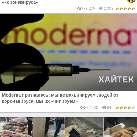
«коронавируса»
78 275
1 008
Moderna призналась: мы не вакцинируем людей от
коронавируса, мы их «чипируем»
32 430
949